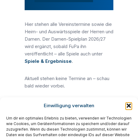
Hier stehen alle Vereinstermine sowie die
Heim- und Auswärtsspiele der Herren und
Damen. Der Damen-Spielplan 2026/27
wird ergänzt, sobald FuPa ihn
veröffentlicht – alle Spiele auch unter
Spiele & Ergebnisse
.
Aktuell stehen keine Termine an – schau
bald wieder vorbei.
Einwilligung verwalten
Um dir ein optimales Erlebnis zu bieten, verwenden wir Technologien
wie Cookies, um Geräteinformationen zu speichern und/oder darauf
© 2026 SpVgg Ebermannsdorf e.V. ·
zuzugreifen. Wenn du diesen Technologien zustimmst, können wir
Impressum
·
Datenschutz
Daten wie das Surfverhalten oder eindeutige IDs auf dieser Website