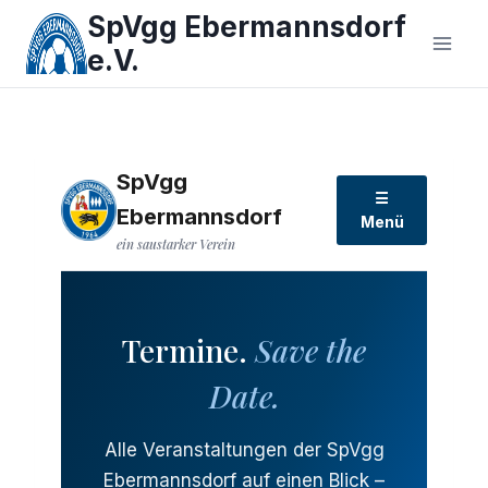
Zum
SpVgg Ebermannsdorf
Inhalt
e.V.
springen
SpVgg
☰
Ebermannsdorf
Menü
ein saustarker Verein
Termine.
Save the
Date.
Alle Veranstaltungen der SpVgg
Ebermannsdorf auf einen Blick –