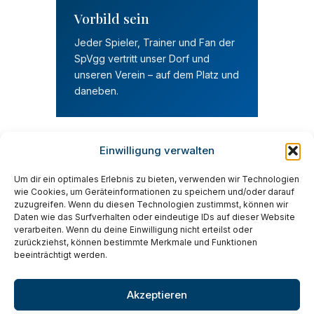
Vorbild sein
Jeder Spieler, Trainer und Fan der
SpVgg vertritt unser Dorf und
unseren Verein – auf dem Platz und
daneben.
Einwilligung verwalten
Um dir ein optimales Erlebnis zu bieten, verwenden wir Technologien
wie Cookies, um Geräteinformationen zu speichern und/oder darauf
© 2026 SpVgg Ebermannsdorf e.V. ·
zuzugreifen. Wenn du diesen Technologien zustimmst, können wir
Impressum
·
Datenschutz
Daten wie das Surfverhalten oder eindeutige IDs auf dieser Website
verarbeiten. Wenn du deine Einwilligung nicht erteilst oder
zurückziehst, können bestimmte Merkmale und Funktionen
beeinträchtigt werden.
Akzeptieren