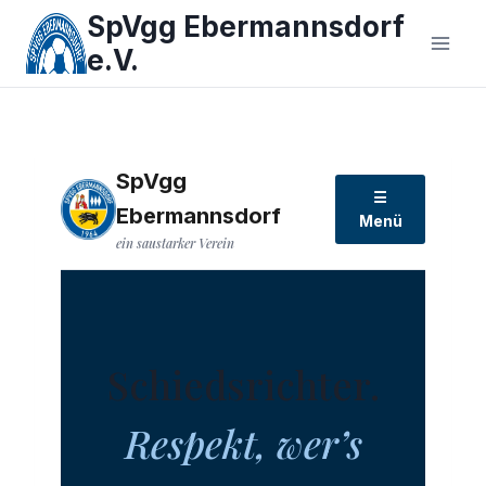
Zum
SpVgg Ebermannsdorf
Inhalt
e.V.
springen
SpVgg
☰
Ebermannsdorf
Menü
ein saustarker Verein
Schiedsrichter.
Respekt, wer’s