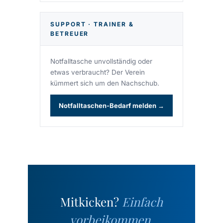
SUPPORT · TRAINER &
BETREUER
Notfalltasche unvollständig oder
etwas verbraucht? Der Verein
kümmert sich um den Nachschub.
Notfalltaschen-Bedarf melden →
Mitkicken?
Einfach
vorbeikommen.