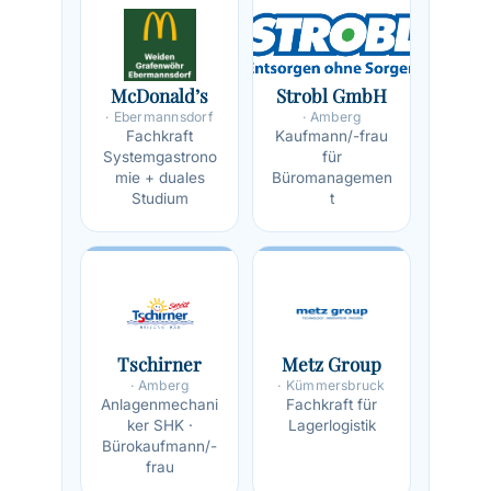
McDonald’s
Strobl GmbH
· Ebermannsdorf
· Amberg
Fachkraft
Kaufmann/-frau
Systemgastrono
für
mie + duales
Büromanagemen
Studium
t
Tschirner
Metz Group
· Amberg
· Kümmersbruck
Anlagenmechani
Fachkraft für
ker SHK ·
Lagerlogistik
Bürokaufmann/-
frau