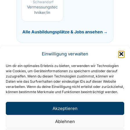
· Schwandorf
Vermessungstec
hniker/in
Alle Ausbildungsplätze & Jobs ansehen →
Einwilligung verwalten
Um dir ein optimales Erlebnis zu bieten, verwenden wir Technologien
© 2026 SpVgg Ebermannsdorf e.V. ·
wie Cookies, um Geräteinformationen zu speichern und/oder darauf
Impressum
·
Datenschutz
zuzugreifen. Wenn du diesen Technologien zustimmst, können wir
Daten wie das Surfverhalten oder eindeutige IDs auf dieser Website
verarbeiten. Wenn du deine Einwilligung nicht erteilst oder zurückziehst,
können bestimmte Merkmale und Funktionen beeinträchtigt werden.
Akzeptieren
Ablehnen
© 2026 SpVgg Ebermannsdorf e.V. - WordPress Theme von