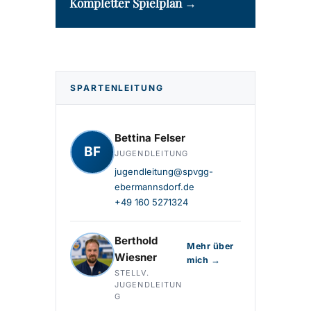
Kompletter Spielplan →
SPARTENLEITUNG
Bettina Felser
BF
JUGENDLEITUNG
jugendleitung@spvgg-
ebermannsdorf.de
+49 160 5271324
Berthold
Mehr über
Wiesner
mich →
STELLV.
JUGENDLEITUN
G