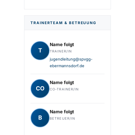
TRAINERTEAM & BETREUUNG
Name folgt
T
TRAINER/IN
jugendleitung@spvgg-
ebermannsdorf.de
Name folgt
CO
CO-TRAINER/IN
Name folgt
B
BETREUER/IN