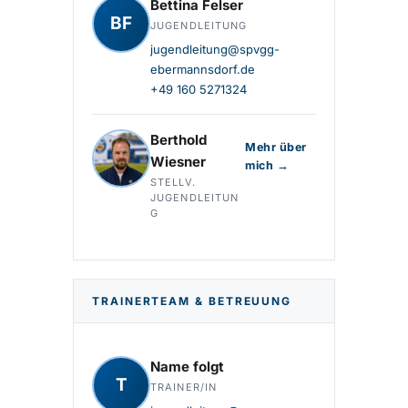
Bettina Felser
BF
JUGENDLEITUNG
jugendleitung@spvgg-
ebermannsdorf.de
+49 160 5271324
Berthold
Mehr über
Wiesner
mich →
STELLV.
JUGENDLEITUN
G
TRAINERTEAM & BETREUUNG
Name folgt
T
TRAINER/IN