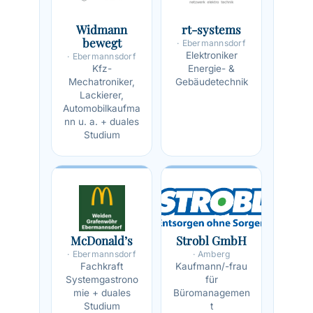
Widmann
rt-systems
bewegt
· Ebermannsdorf
Elektroniker
· Ebermannsdorf
Kfz-
Energie- &
Mechatroniker,
Gebäudetechnik
Lackierer,
Automobilkaufma
nn u. a. + duales
Studium
McDonald’s
Strobl GmbH
· Ebermannsdorf
· Amberg
Fachkraft
Kaufmann/-frau
Systemgastrono
für
mie + duales
Büromanagemen
Studium
t