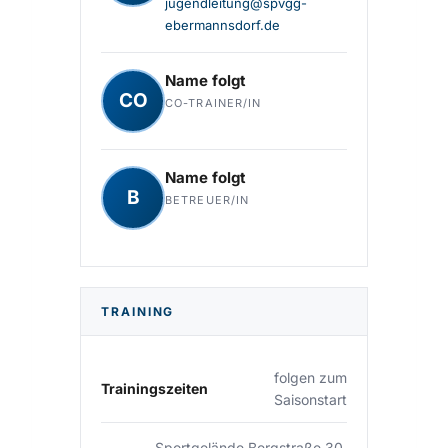
jugendleitung@spvgg-
ebermannsdorf.de
Name folgt
CO
CO-TRAINER/IN
Name folgt
B
BETREUER/IN
TRAINING
folgen zum
Trainingszeiten
Saisonstart
Sportgelände Bergstraße 30,