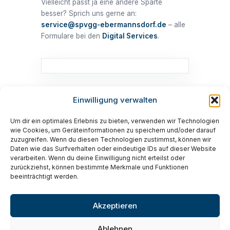
Vielleicht passt ja eine andere Sparte
besser? Sprich uns gerne an:
service@spvgg-ebermannsdorf.de
– alle
Formulare bei den
Digital Services
.
Einwilligung verwalten
Um dir ein optimales Erlebnis zu bieten, verwenden wir Technologien
wie Cookies, um Geräteinformationen zu speichern und/oder darauf
© 2026 SpVgg Ebermannsdorf e.V. ·
zuzugreifen. Wenn du diesen Technologien zustimmst, können wir
Impressum
·
Datenschutz
Daten wie das Surfverhalten oder eindeutige IDs auf dieser Website
verarbeiten. Wenn du deine Einwilligung nicht erteilst oder
zurückziehst, können bestimmte Merkmale und Funktionen
beeinträchtigt werden.
Akzeptieren
Ablehnen